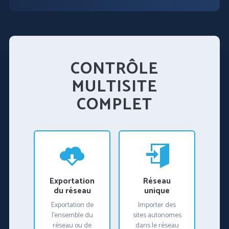
CONTRÔLE
MULTISITE
COMPLET
Exportation
Réseau
du réseau
unique
Exportation de
Importer des
l'ensemble du
sites autonomes
réseau ou de
dans le réseau