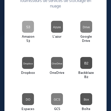
fournisseurs de services de stockage en
nuage
Amazon
L'azur
Google
S3
Drive
Dropbox
OneDrive
Backblaze
B2
Espaces
GCS
Boîte